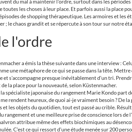
vent du mal à maintenir l'ordre, surtout dans les périodes d
toutes les choses à leur place. Et parfois aussi la place 
d'épisodes de shopping thérapeutique. Les armoires et les 
r ; le chaos grandit et se répercute à son tour sur notre éta
e l'ordre
enmacher a émis la thèse suivante dans une interview : Cel
mme une métaphore de ce qui se passe dans la tête. Mettre d
re et s'accompagne presque inévitablement d'un tri. Prendre 
fait de la place pour la nouveauté, selon Küstenmacher.
la spécialiste japonaise du rangement Marie Kondo part de
me rendent heureux, de quoi ai-je vraiment besoin ? De la
 et les objets du quotidien, tout est passé au crible. Résulta
u rangement et une meilleure prise de conscience lors de l
Chalvron attribue même des effets biochimiques au désenc
ulée. C'est ce qui ressort d'une étude menée sur 200 perso