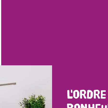
L'ordre
bonheu