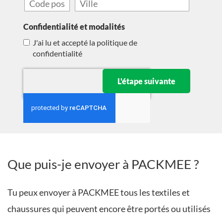
é
r
Confidentialité et modalités
o
d
J'ai lu et accepté la politique de
e
confidentialité
r
u
L'étape suivante
e
Que puis-je envoyer à PACKMEE ?
Tu peux envoyer à PACKMEE tous les textiles et
chaussures qui peuvent encore être portés ou utilisés